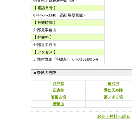
奈良県明日香村平田439
【 電話番号 】
0744-54-3340（高松塚壁画館）
【 拝観時間 】
外部見学自由
【 拝観料 】
外部見学自由
【 アクセス 】
近鉄吉野線「飛鳥駅」から徒歩約15分
■
奈良の史跡
浮見堂
猿沢池
正倉院
垂仁天皇陵
箸墓古墳
藤ノ木古墳
若草山
お寺・神社へ戻る