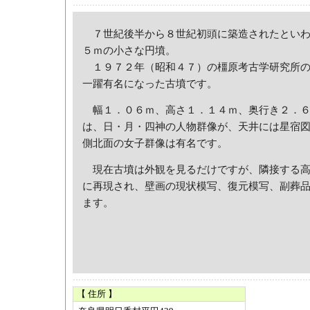
７世紀後半から８世紀初頭に築造されたといわ
５ｍの小さな円墳。
１９７２年（昭和４７）の橿原考古学研究所の
一躍有名になった古墳です。
幅１．０６ｍ、高さ１．１４ｍ、奥行き２．６
は、日・月・四神の人物群像が、天井には星宿
側北面の女子群像は有名です。
現在古墳は外観を見るだけですが、隣接する高
に再現され、壁画の現状模写、復元模写、副葬
ます。
【 住所 】