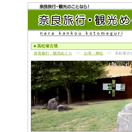
■
高松塚古墳
奈良旅行・観光めぐり
>>
お寺・神社
>> 高松塚古